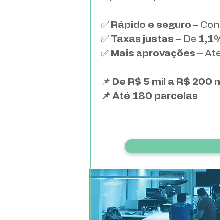
✅
Rápido e seguro
– Con
✅
Taxas justas
– De
1,1
✅
Mais aprovações
– At
📌
De R$ 5 mil a R$ 200 m
📌 Até 180 parcelas