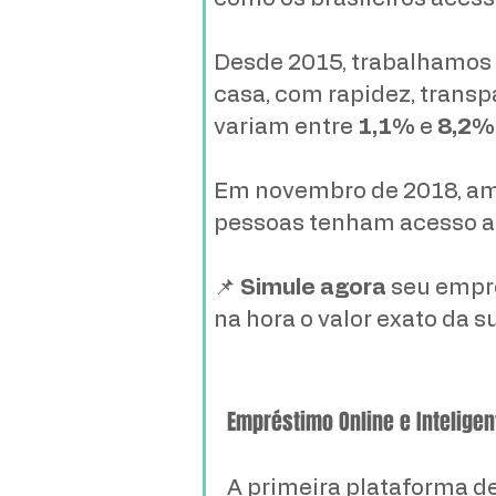
Desde 2015, trabalhamos 
casa, com rapidez, trans
variam entre
1,1%
e
8,2%
Em novembro de 2018, amp
pessoas tenham acesso ao
📌
Simule agora
seu empr
na hora o valor exato da s
Empréstimo Online e Inteligen
A primeira plataforma d