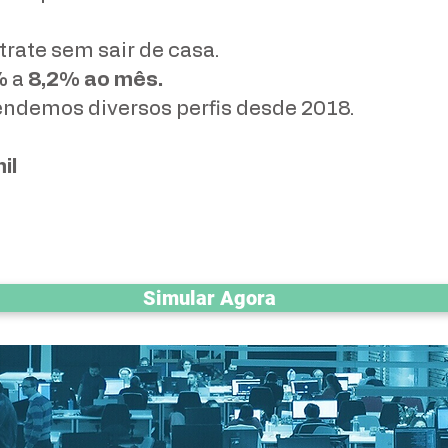
trate sem sair de casa.
%
a
8,2%
ao mês.
endemos diversos perfis desde 2018.
il
Simular Agora