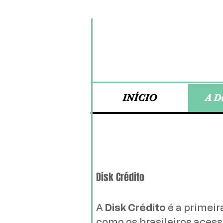
INÍCIO
A D
Disk Crédito
A
Disk Crédito
é a primei
como os brasileiros acess